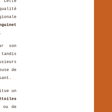
. Cette
ualité
gionale
nguinet
.
ar son
 tandis
usieurs
euse de
sant.
itue un
étoiles
t ou de