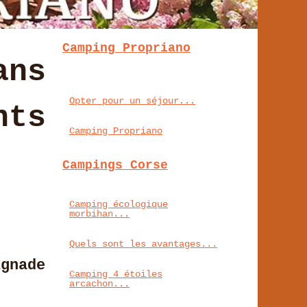
Camping Propriano
ans
Opter pour un séjour...
nts
Camping Propriano
Campings Corse
Camping écologique
morbihan...
Quels sont les avantages...
gnade
Camping 4 étoiles
arcachon...