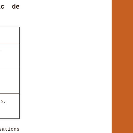
ac de
a
ts,
sations