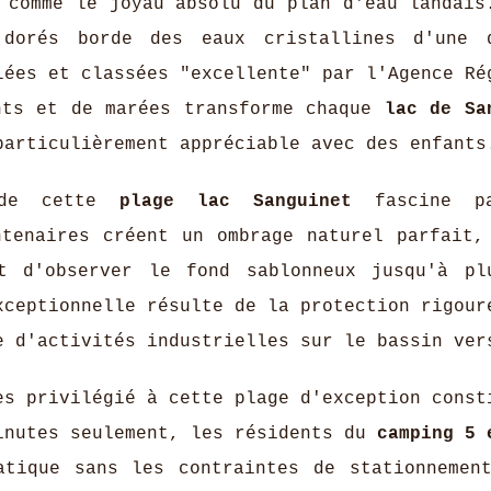
comme le joyau absolu du plan d'eau landais
dorés borde des eaux cristallines d'une q
lées et classées "excellente" par l'Agence Ré
nts et de marées transforme chaque
lac de Sa
articulièrement appréciable avec des enfants
é de cette
plage lac Sanguinet
fascine p
ntenaires créent un ombrage naturel parfait,
t d'observer le fond sablonneux jusqu'à pl
xceptionnelle résulte de la protection rigour
e d'activités industrielles sur le bassin ver
ès privilégié à cette plage d'exception const
inutes seulement, les résidents du
camping 5 
tique sans les contraintes de stationnemen