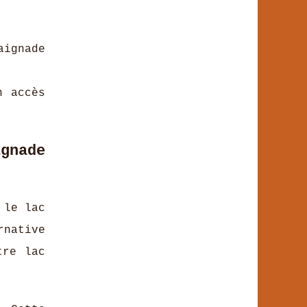
aignade
n accès
gnade
 le lac
rnative
tre lac