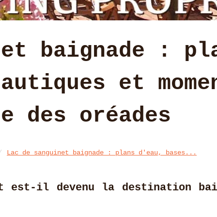
net baignade : pl
nautiques et mome
ne des oréades
Lac de sanguinet baignade : plans d'eau, bases...
t est-il devenu la destination bai