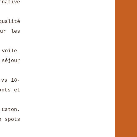
rnative
qualité
our les
 voile,
 séjour
 vs 18-
ants et
Caton,
s spots