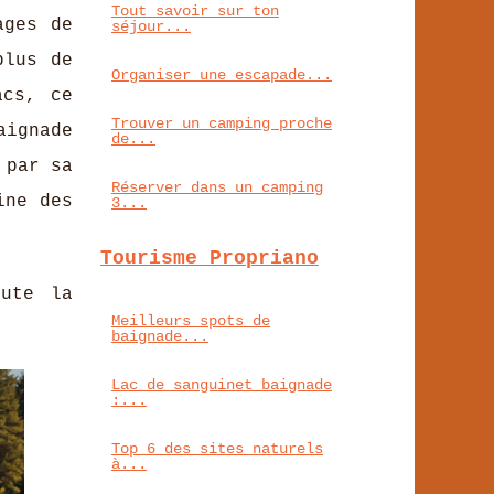
Tout savoir sur ton
ages de
séjour...
plus de
Organiser une escapade...
acs, ce
Trouver un camping proche
aignade
de...
 par sa
Réserver dans un camping
ne des
3...
Tourisme Propriano
ute la
Meilleurs spots de
baignade...
Lac de sanguinet baignade
:...
Top 6 des sites naturels
à...