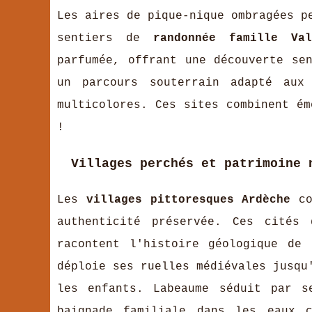
Les aires de pique-nique ombragées p
sentiers de
randonnée famille Val
parfumée, offrant une découverte se
un parcours souterrain adapté aux
multicolores. Ces sites combinent ém
!
Villages perchés et patrimoine 
Les
villages pittoresques Ardèche
co
authenticité préservée. Ces cités 
racontent l'histoire géologique de
déploie ses ruelles médiévales jusqu
les enfants. Labeaume séduit par s
baignade familiale dans les eaux c