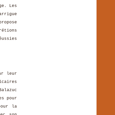
ge. Les
rrigue
propose
rétions
éussies
ar leur
lcaires
Balazuc
es pour
pour la
vec son