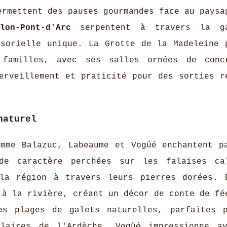
ermettent des pauses gourmandes face au paysa
lon-Pont-d'Arc
serpentent à travers la ga
nsorielle unique. La Grotte de la Madeleine 
 familles, avec ses salles ornées de conc
erveillement et praticité pour des sorties r
naturel
mme Balazuc, Labeaume et Vogüé enchantent p
de caractère perchées sur les falaises ca
 la région à travers leurs pierres dorées. 
'à la rivière, créant un décor de conte de fé
es plages de galets naturelles, parfaites 
laires de l'Ardèche. Vogüé impressionne a