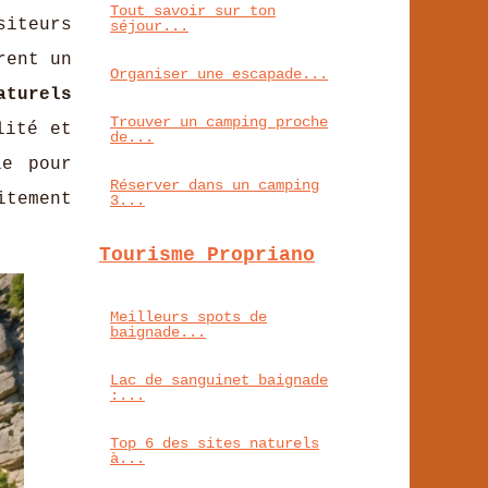
Tout savoir sur ton
siteurs
séjour...
rent un
Organiser une escapade...
aturels
Trouver un camping proche
lité et
de...
le pour
Réserver dans un camping
itement
3...
Tourisme Propriano
Meilleurs spots de
baignade...
Lac de sanguinet baignade
:...
Top 6 des sites naturels
à...