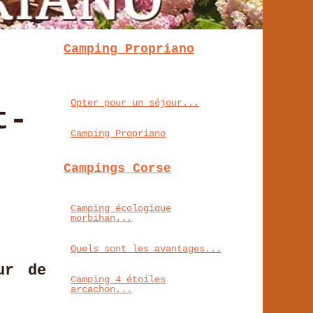
Camping Propriano
Opter pour un séjour...
t-
Camping Propriano
Campings Corse
Camping écologique
morbihan...
Quels sont les avantages...
ur de
Camping 4 étoiles
arcachon...