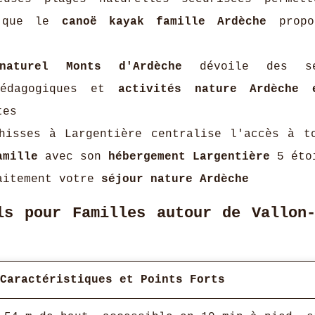
 que le
canoë kayak famille Ardèche
propo
naturel Monts d'Ardèche
dévoile des se
 pédagogiques et
activités nature Ardèche 
tes
isses à Largentière centralise l'accès à t
amille
avec son
hébergement Largentière
5 éto
faitement votre
séjour nature Ardèche
ls pour Familles autour de Vallon-
Caractéristiques et Points Forts