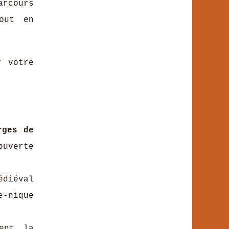
arcours
out en
r votre
rges de
uverte
diéval
e-nique
ent la