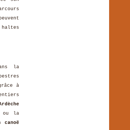
arcours
peuvent
haltes
ans la
pestres
grâce à
ntiers
Ardèche
s ou la
en
canoë