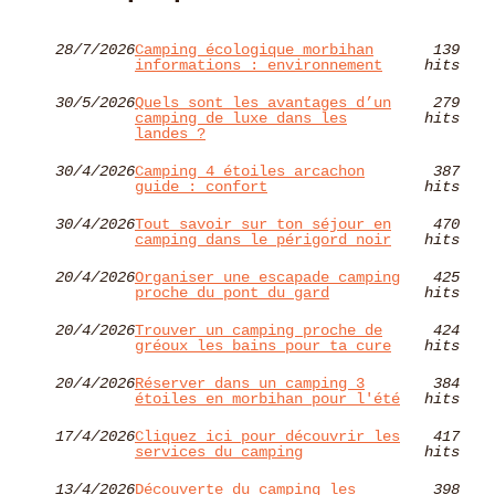
28/7/2026
Camping écologique morbihan
139
informations : environnement
hits
30/5/2026
Quels sont les avantages d’un
279
camping de luxe dans les
hits
landes ?
30/4/2026
Camping 4 étoiles arcachon
387
guide : confort
hits
30/4/2026
Tout savoir sur ton séjour en
470
camping dans le périgord noir
hits
20/4/2026
Organiser une escapade camping
425
proche du pont du gard
hits
20/4/2026
Trouver un camping proche de
424
gréoux les bains pour ta cure
hits
20/4/2026
Réserver dans un camping 3
384
étoiles en morbihan pour l'été
hits
17/4/2026
Cliquez ici pour découvrir les
417
services du camping
hits
13/4/2026
Découverte du camping les
398