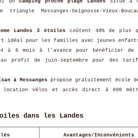
iez un
camping proche plage Landes
situé à m
 triangle Messanges-Seignosse-Vieux-Bouca
home Landes 3 étoiles
coûtent 40% de plus q
rt idéal pour les familles avec jeunes enfant
4 à 6 mois à l'avance pour bénéficier de 
 au profit de juin-septembre pour des tari
ïsan à Messanges
propose gratuitement école d
 location vélos et accès direct à 800 mèt
oiles dans les Landes
Clés
Avantages/Inconvénients