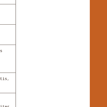
s
tis,