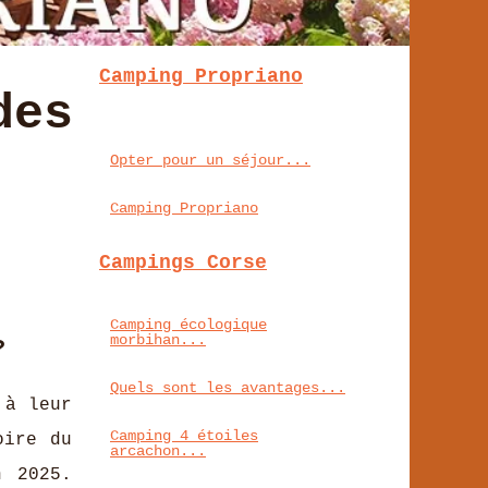
Camping Propriano
des
Opter pour un séjour...
Camping Propriano
Campings Corse
Camping écologique
morbihan...
?
Quels sont les avantages...
 à leur
Camping 4 étoiles
oire du
arcachon...
n 2025.