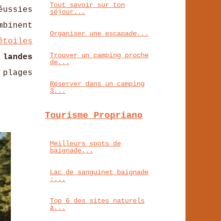
Tout savoir sur ton
éussies
séjour...
mbinent
Organiser une escapade...
étoiles
Trouver un camping proche
landes
de...
 plages
Réserver dans un camping
3...
Tourisme Propriano
Meilleurs spots de
baignade...
Lac de sanguinet baignade
:...
Top 6 des sites naturels
à...