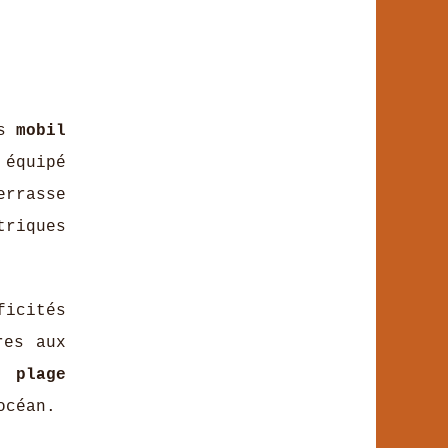
es
mobil
équipé
errasse
triques
ficités
res aux
s plage
océan.