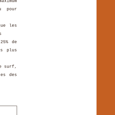
aximum
u pour
ue les
s
25% de
fs plus
e surf,
res des