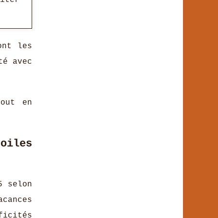
iter
ont les
té avec
tout en
oiles
5 selon
acances
ficités