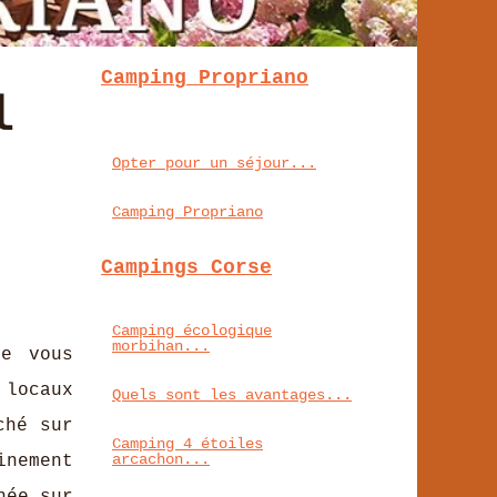
Camping Propriano
l
Opter pour un séjour...
Camping Propriano
Campings Corse
Camping écologique
morbihan...
ue vous
 locaux
Quels sont les avantages...
ché sur
Camping 4 étoiles
arcachon...
inement