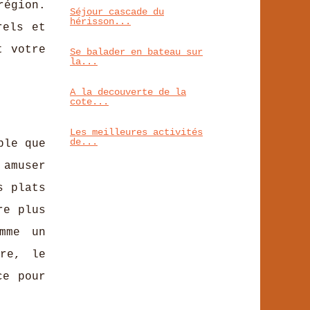
région.
Séjour cascade du
hérisson...
rels et
t votre
Se balader en bateau sur
la...
A la decouverte de la
cote...
Les meilleures activités
de...
ble que
 amuser
s plats
re plus
omme un
re, le
ce pour