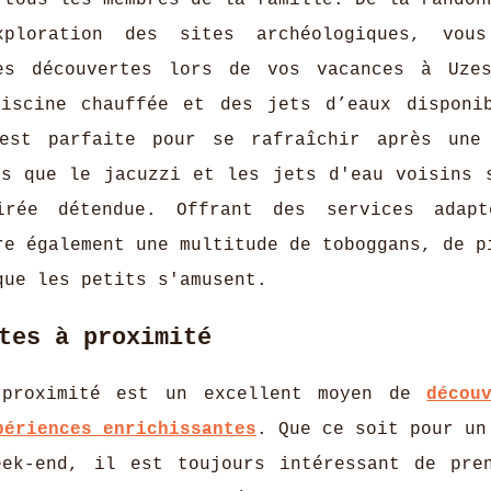
 tous les membres de la famille. De la randon
xploration des sites archéologiques, vous
es découvertes lors de vos vacances à Uze
piscine chauffée et des jets d’eaux disponi
est parfaite pour se rafraîchir après une
is que le jacuzzi et les jets d'eau voisins 
irée détendue. Offrant des services adapt
re également une multitude de toboggans, de p
que les petits s'amusent.
tes à proximité
 proximité est un excellent moyen de
décou
périences enrichissantes
. Que ce soit pour un
eek-end, il est toujours intéressant de pre