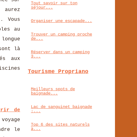
née sur
Tout savoir sur ton
séjour...
 aurez
s. Vous
Organiser une escapade...
bles au
Trouver un camping proche
de...
 longue
sont là
Réserver dans un camping
3...
és aux
iscines
Tourisme Propriano
Meilleurs spots de
baignade...
Lac de sanguinet baignade
vrir de
:...
 voyage
Top 6 des sites naturels
à...
ndre le