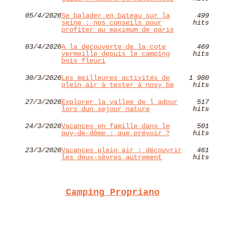
05/4/2026
Se balader en bateau sur la
499
seine : nos conseils pour
hits
profiter au maximum de paris
03/4/2026
A la decouverte de la cote
469
vermeille depuis le camping
hits
bois fleuri
30/3/2026
Les meilleures activités de
1 980
plein air à tester à nosy be
hits
27/3/2026
Explorer la vallee de l adour
517
lors dun sejour nature
hits
24/3/2026
Vacances en famille dans le
501
puy-de-dôme : que prévoir ?
hits
23/3/2026
Vacances plein air : découvrir
461
les deux-sèvres autrement
hits
Camping Propriano