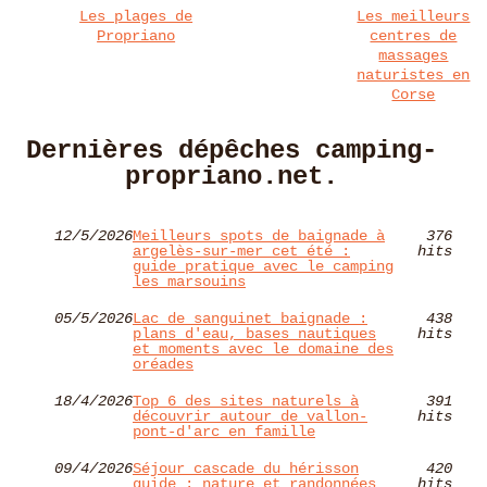
Les plages de
Les meilleurs
Propriano
centres de
massages
naturistes en
Corse
Dernières dépêches camping-
propriano.net.
12/5/2026
Meilleurs spots de baignade à
376
argelès-sur-mer cet été :
hits
guide pratique avec le camping
les marsouins
05/5/2026
Lac de sanguinet baignade :
438
plans d'eau, bases nautiques
hits
et moments avec le domaine des
oréades
18/4/2026
Top 6 des sites naturels à
391
découvrir autour de vallon-
hits
pont-d'arc en famille
09/4/2026
Séjour cascade du hérisson
420
guide : nature et randonnées
hits