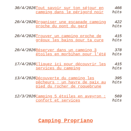
30/4/2026
Tout savoir sur ton séjour en
466
camping dans le périgord noir
hits
20/4/2026
Organiser une escapade camping
422
proche du pont du gard
hits
20/4/2026
Trouver un camping proche de
415
gréoux les bains pour ta cure
hits
20/4/2026
Réserver dans un camping 3
378
étoiles en morbihan pour l'été
hits
17/4/2026
Cliquez ici pour découvrir les
415
services du camping
hits
13/4/2026
Découverte du camping les
395
pêcheurs : un havre de paix au
hits
pied du rocher de roquebrune
12/3/2026
Camping 5 étoiles en aveyron :
569
confort et services
hits
Camping Propriano