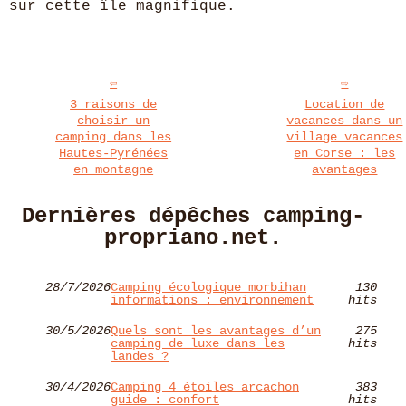
sur cette île magnifique.
3 raisons de
Location de
choisir un
vacances dans un
camping dans les
village vacances
Hautes-Pyrénées
en Corse : les
en montagne
avantages
Dernières dépêches camping-
propriano.net.
28/7/2026
Camping écologique morbihan
130
informations : environnement
hits
30/5/2026
Quels sont les avantages d’un
275
camping de luxe dans les
hits
landes ?
30/4/2026
Camping 4 étoiles arcachon
383
guide : confort
hits