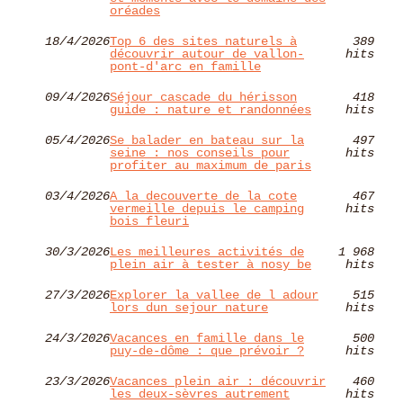
oréades
18/4/2026
Top 6 des sites naturels à
389
découvrir autour de vallon-
hits
pont-d'arc en famille
09/4/2026
Séjour cascade du hérisson
418
guide : nature et randonnées
hits
05/4/2026
Se balader en bateau sur la
497
seine : nos conseils pour
hits
profiter au maximum de paris
03/4/2026
A la decouverte de la cote
467
vermeille depuis le camping
hits
bois fleuri
30/3/2026
Les meilleures activités de
1 968
plein air à tester à nosy be
hits
27/3/2026
Explorer la vallee de l adour
515
lors dun sejour nature
hits
24/3/2026
Vacances en famille dans le
500
puy-de-dôme : que prévoir ?
hits
23/3/2026
Vacances plein air : découvrir
460
les deux-sèvres autrement
hits