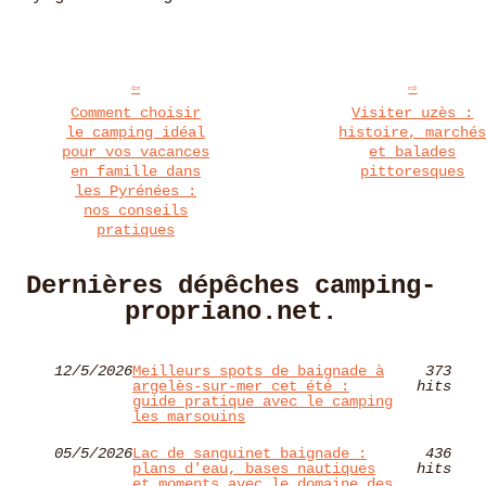
Comment choisir
Visiter uzès :
le camping idéal
histoire, marché
pour vos vacances
et balades
en famille dans
pittoresques
les Pyrénées :
nos conseils
pratiques
Dernières dépêches camping-
propriano.net.
12/5/2026
Meilleurs spots de baignade à
373
argelès-sur-mer cet été :
hits
guide pratique avec le camping
les marsouins
05/5/2026
Lac de sanguinet baignade :
436
plans d'eau, bases nautiques
hits
et moments avec le domaine des