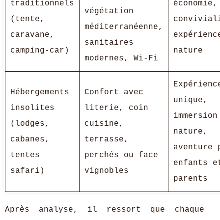
traditionnels
économie,
végétation
(tente,
convivial
méditerranéenne,
caravane,
expérienc
sanitaires
camping-car)
nature
modernes, Wi-Fi
Expérienc
Hébergements
Confort avec
unique,
insolites
literie, coin
immersion
(lodges,
cuisine,
nature,
cabanes,
terrasse,
aventure 
tentes
perchés ou face
enfants e
safari)
vignobles
parents
Après analyse, il ressort que chaque