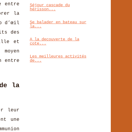
e entre
Séjour cascade du
hérisson...
orer la
Se balader en bateau sur
p d’œil
la...
its des
A la decouverte de la
ille et
cote...
 moyen
Les meilleures activités
de...
n entre
de la
er leur
ent une
mmunion