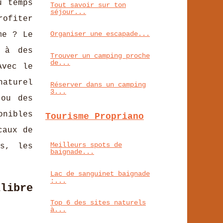
u temps
Tout savoir sur ton
séjour...
rofiter
Organiser une escapade...
me ? Le
 à des
Trouver un camping proche
de...
Avec le
naturel
Réserver dans un camping
3...
 ou des
onibles
Tourisme Propriano
caux de
Meilleurs spots de
s, les
baignade...
Lac de sanguinet baignade
:...
libre
Top 6 des sites naturels
à...