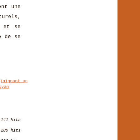
ent une
turels,
 et se
e de se
joignant un
oyan
141 hits
280 hits