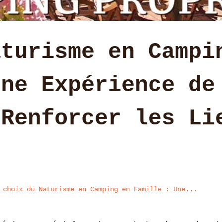
aturisme en Campi
Une Expérience de
 Renforcer les Li
 choix du Naturisme en Camping en Famille : Une...