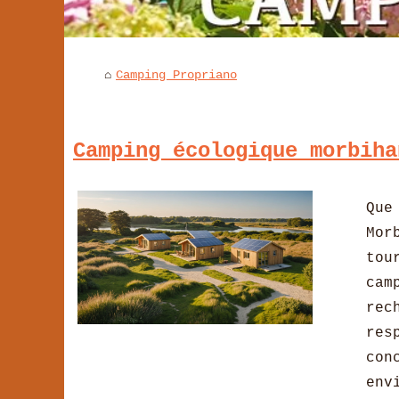
Camping Propriano
Camping écologique morbiha
Que
Mor
tou
ca
rec
res
co
env