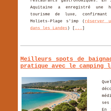
restaurants gastronomiques. En 
Aquitaine a enregistré une 
tourisme de luxe, confirmant
Moliets-Plage s'imp (
réserver 
dans les Landes
) [
...
]
Meilleurs spots de baigna
pratique avec le camping l
Que
déc
méd
ses
En 