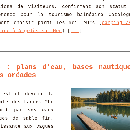
lions de visiteurs, confirmant son statut
érence pour le tourisme balnéaire Catalog
ment choisir parmi les meilleurs (
camping a
cine à Argelès-sur-Mer
) [
...
]
e : plans d'eau, bases nautiqu
s oréades
 est-il devenu la
able des Landes ?Le
duit par ses eaux
ages de sable fin,
hissante aux vagues