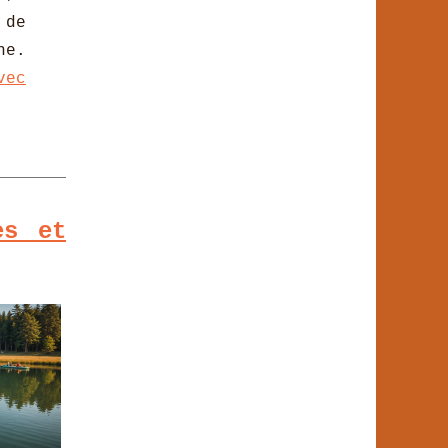
 de
ne.
vec
es et