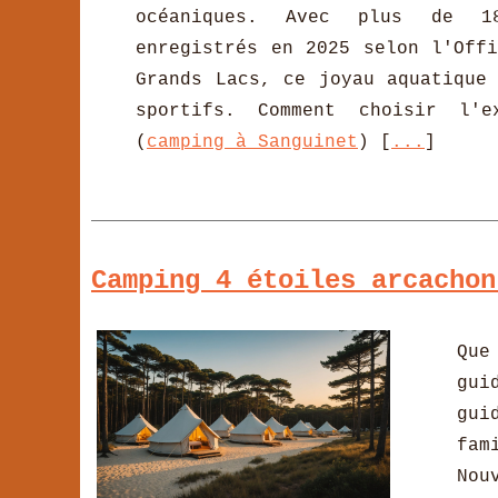
océaniques. Avec plus de 1
enregistrés en 2025 selon l'Off
Grands Lacs, ce joyau aquatique
sportifs. Comment choisir l'e
(
camping à Sanguinet
) [
...
]
Camping 4 étoiles arcachon
Que
gui
gui
fam
Nou