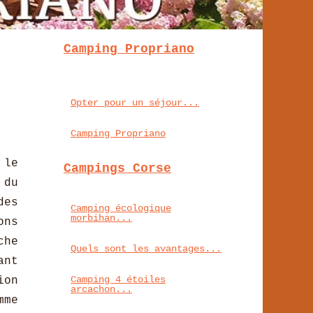
Camping Propriano
Opter pour un séjour...
Camping Propriano
 le
Campings Corse
 du
des
Camping écologique
morbihan...
ons
che
Quels sont les avantages...
ant
Camping 4 étoiles
on
arcachon...
mme