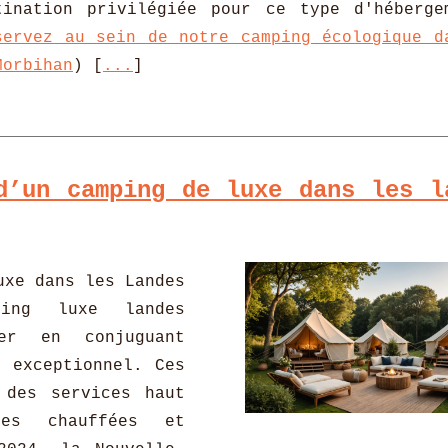
tination privilégiée pour ce type d'héberge
servez au sein de notre camping écologique d
Morbihan
) [
...
]
d’un camping de luxe dans les l
uxe dans les Landes
ing luxe landes
er en conjuguant
l exceptionnel. Ces
 des services haut
es chauffées et