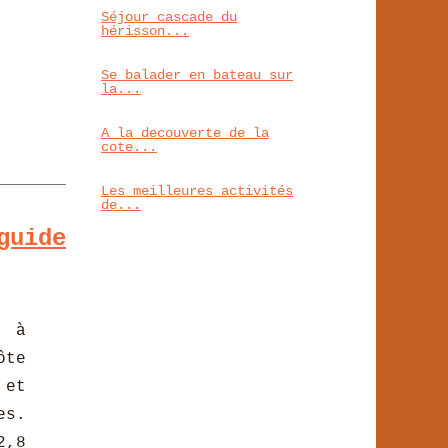
Séjour cascade du
hérisson...
Se balader en bateau sur
la...
A la decouverte de la
cote...
Les meilleures activités
de...
guide
e à
ôte
 et
es.
2,8