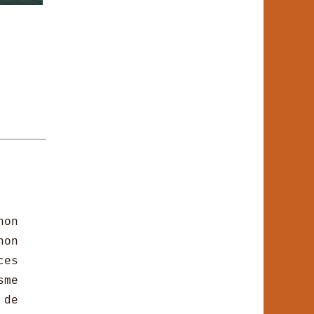
hon
hon
ces
sme
 de