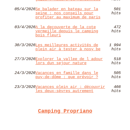
05/4/2026
Se balader en bateau sur la
501
seine : nos conseils pour
hits
profiter au maximum de paris
03/4/2026
A la decouverte de la cote
472
vermeille depuis le camping
hits
bois fleuri
30/3/2026
Les meilleures activités de
1 994
plein air à tester à nosy be
hits
27/3/2026
Explorer la vallee de l adour
518
lors dun sejour nature
hits
24/3/2026
Vacances en famille dans le
505
puy-de-dôme : que prévoir ?
hits
23/3/2026
Vacances plein air : découvrir
466
les deux-sèvres autrement
hits
Camping Propriano