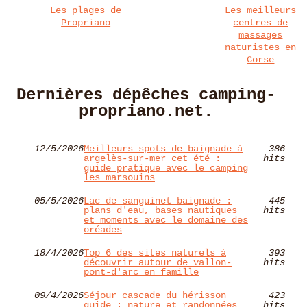
Les plages de
Les meilleurs
Propriano
centres de
massages
naturistes en
Corse
Dernières dépêches camping-
propriano.net.
12/5/2026
Meilleurs spots de baignade à
386
argelès-sur-mer cet été :
hits
guide pratique avec le camping
les marsouins
05/5/2026
Lac de sanguinet baignade :
445
plans d'eau, bases nautiques
hits
et moments avec le domaine des
oréades
18/4/2026
Top 6 des sites naturels à
393
découvrir autour de vallon-
hits
pont-d'arc en famille
09/4/2026
Séjour cascade du hérisson
423
guide : nature et randonnées
hits