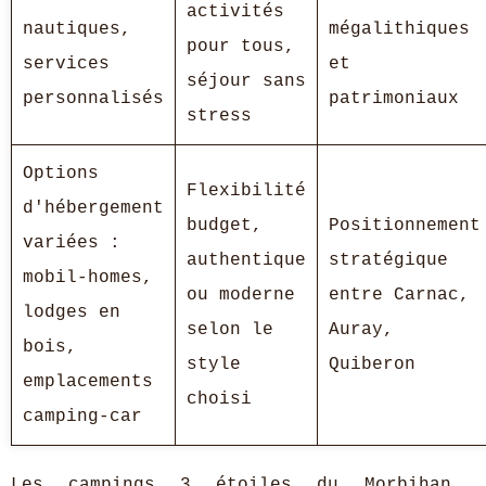
activités
nautiques,
mégalithiques
pour tous,
services
et
séjour sans
personnalisés
patrimoniaux
stress
Options
Flexibilité
d'hébergement
budget,
Positionnement
variées :
authentique
stratégique
mobil-homes,
ou moderne
entre Carnac,
lodges en
selon le
Auray,
bois,
style
Quiberon
emplacements
choisi
camping-car
Les campings 3 étoiles du Morbihan