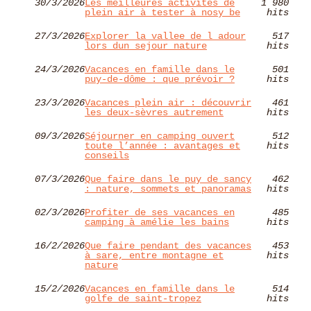
30/3/2026
Les meilleures activités de
1 980
plein air à tester à nosy be
hits
27/3/2026
Explorer la vallee de l adour
517
lors dun sejour nature
hits
24/3/2026
Vacances en famille dans le
501
puy-de-dôme : que prévoir ?
hits
23/3/2026
Vacances plein air : découvrir
461
les deux-sèvres autrement
hits
09/3/2026
Séjourner en camping ouvert
512
toute l’année : avantages et
hits
conseils
07/3/2026
Que faire dans le puy de sancy
462
: nature, sommets et panoramas
hits
02/3/2026
Profiter de ses vacances en
485
camping à amélie les bains
hits
16/2/2026
Que faire pendant des vacances
453
à sare, entre montagne et
hits
nature
15/2/2026
Vacances en famille dans le
514
golfe de saint-tropez
hits