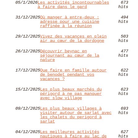
05/1/2026
Les activités incontournables
673
à faire dans le gard
hits
31/12/2025
Où manger à entre-deux :
494
adresse pour une cuisine
hits
raffinée à la réunion
29/12/2025
Vivez des vacances en plein
503
air au cœur de la dordogne
hits
26/12/2025
Découvrir beynac en
477
séjournant au cœur de la
hits
nature
17/12/2025
Que faire en famille autour
622
de benodet pendant vos
hits
vacances ?
15/12/2025
Les plus beaux marchés du
623
périgord à ne pas manquer
hits
avec slow village
09/12/2025
Les plus beaux villages à
693
visiter autour de sarlat avec
hits
les chalets du perigord à
sarlat
04/12/2025
Les meilleures activités
627
nautiques à faire au lac de
hits