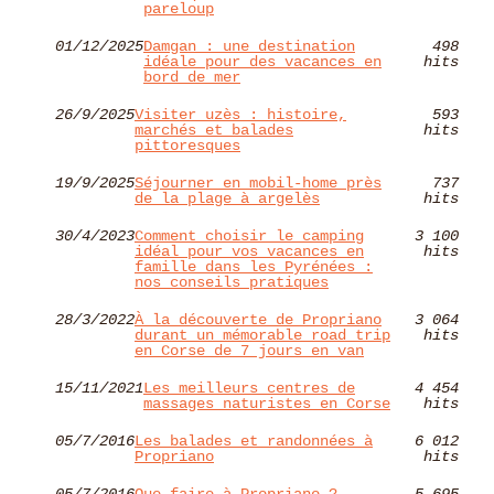
pareloup
01/12/2025
Damgan : une destination
498
idéale pour des vacances en
hits
bord de mer
26/9/2025
Visiter uzès : histoire,
593
marchés et balades
hits
pittoresques
19/9/2025
Séjourner en mobil-home près
737
de la plage à argelès
hits
30/4/2023
Comment choisir le camping
3 100
idéal pour vos vacances en
hits
famille dans les Pyrénées :
nos conseils pratiques
28/3/2022
À la découverte de Propriano
3 064
durant un mémorable road trip
hits
en Corse de 7 jours en van
15/11/2021
Les meilleurs centres de
4 454
massages naturistes en Corse
hits
05/7/2016
Les balades et randonnées à
6 012
Propriano
hits
05/7/2016
Que faire à Propriano ?
5 695