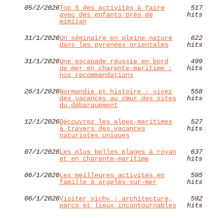
05/2/2026
Top 5 des activités à faire
517
avec des enfants près de
hits
mimizan
31/1/2026
Un séminaire en pleine nature
622
dans les pyrénées orientales
hits
31/1/2026
Une escapade réussie en bord
499
de mer en charente-maritime :
hits
nos recommandations
26/1/2026
Normandie et histoire : vivez
558
des vacances au cœur des sites
hits
du débarquement
12/1/2026
Découvrez les alpes-maritimes
527
à travers des vacances
hits
naturistes uniques
07/1/2026
Les plus belles plages à royan
637
et en charente-maritime
hits
06/1/2026
Les meilleures activités en
595
famille à argelès-sur-mer
hits
06/1/2026
Visiter vichy : architecture,
592
parcs et lieux incontournables
hits