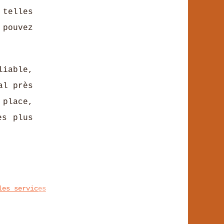
 telles
 pouvez
liable,
al près
 place,
es plus
les services