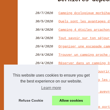
28/7/2026
Camping écologique morbiha
30/5/2026
Quels sont les avantages d
30/4/2026
Camping 4 étoiles arcachon
30/4/2026
Tout savoir sur ton séjour
20/4/2026
Organiser une escapade cam
20/4/2026
Trouver un camping proche 
20/4/2026
Réserver dans un camping 3
17/4/2026
Cliquez ici pour découvrir
This website uses cookies to ensure you get
13/4/2026
Découverte du camping les 
the best experience on our website.
roquebrune
Learn more
12/3/2026
Camping 5 étoiles en aveyr
Refuse Cookie
Allow cookies
© 2026
Camping-propriano.net
|
Liste votre port