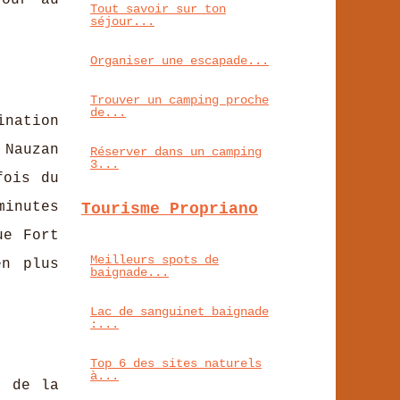
jour au
Tout savoir sur ton
séjour...
Organiser une escapade...
Trouver un camping proche
de...
ination
 Nauzan
Réserver dans un camping
3...
fois du
minutes
Tourisme Propriano
ue Fort
Meilleurs spots de
en plus
baignade...
Lac de sanguinet baignade
:...
Top 6 des sites naturels
à...
t de la