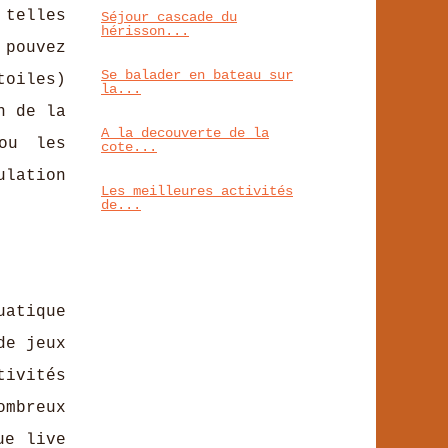
 telles
Séjour cascade du
hérisson...
 pouvez
Se balader en bateau sur
toiles)
la...
n de la
A la decouverte de la
ou les
cote...
ulation
Les meilleures activités
de...
uatique
de jeux
tivités
ombreux
ue live