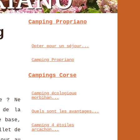
Camping Propriano
g
Opter pour un séjour...
Camping Propriano
Campings Corse
Camping écologique
morbihan...
ce ? Ne
 de la
Quels sont les avantages...
e base,
Camping 4 étoiles
arcachon...
llet de