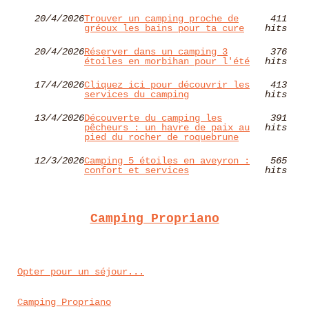
20/4/2026
Trouver un camping proche de
411
gréoux les bains pour ta cure
hits
20/4/2026
Réserver dans un camping 3
376
étoiles en morbihan pour l'été
hits
17/4/2026
Cliquez ici pour découvrir les
413
services du camping
hits
13/4/2026
Découverte du camping les
391
pêcheurs : un havre de paix au
hits
pied du rocher de roquebrune
12/3/2026
Camping 5 étoiles en aveyron :
565
confort et services
hits
Camping Propriano
Opter pour un séjour...
Camping Propriano