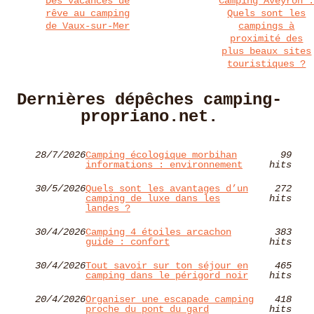
Des vacances de
Camping Aveyron 
rêve au camping
Quels sont les
de Vaux-sur-Mer
campings à
proximité des
plus beaux sites
touristiques ?
Dernières dépêches camping-
propriano.net.
28/7/2026
Camping écologique morbihan
99
informations : environnement
hits
30/5/2026
Quels sont les avantages d’un
272
camping de luxe dans les
hits
landes ?
30/4/2026
Camping 4 étoiles arcachon
383
guide : confort
hits
30/4/2026
Tout savoir sur ton séjour en
465
camping dans le périgord noir
hits
20/4/2026
Organiser une escapade camping
418
proche du pont du gard
hits