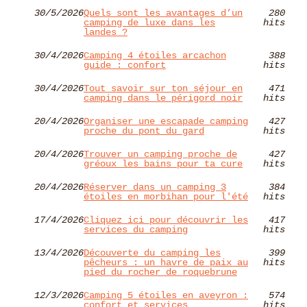
30/5/2026
Quels sont les avantages d’un
280
camping de luxe dans les
hits
landes ?
30/4/2026
Camping 4 étoiles arcachon
388
guide : confort
hits
30/4/2026
Tout savoir sur ton séjour en
471
camping dans le périgord noir
hits
20/4/2026
Organiser une escapade camping
427
proche du pont du gard
hits
20/4/2026
Trouver un camping proche de
427
gréoux les bains pour ta cure
hits
20/4/2026
Réserver dans un camping 3
384
étoiles en morbihan pour l'été
hits
17/4/2026
Cliquez ici pour découvrir les
417
services du camping
hits
13/4/2026
Découverte du camping les
399
pêcheurs : un havre de paix au
hits
pied du rocher de roquebrune
12/3/2026
Camping 5 étoiles en aveyron :
574
confort et services
hits