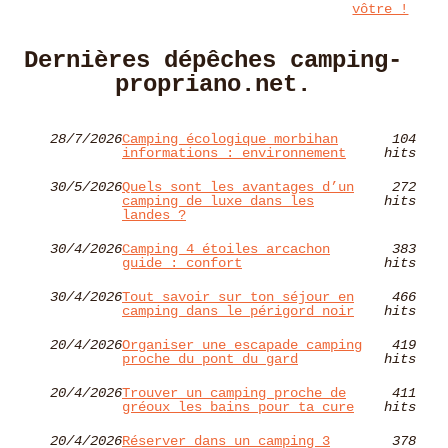
vôtre !
Dernières dépêches camping-
propriano.net.
28/7/2026
Camping écologique morbihan
104
informations : environnement
hits
30/5/2026
Quels sont les avantages d’un
272
camping de luxe dans les
hits
landes ?
30/4/2026
Camping 4 étoiles arcachon
383
guide : confort
hits
30/4/2026
Tout savoir sur ton séjour en
466
camping dans le périgord noir
hits
20/4/2026
Organiser une escapade camping
419
proche du pont du gard
hits
20/4/2026
Trouver un camping proche de
411
gréoux les bains pour ta cure
hits
20/4/2026
Réserver dans un camping 3
378