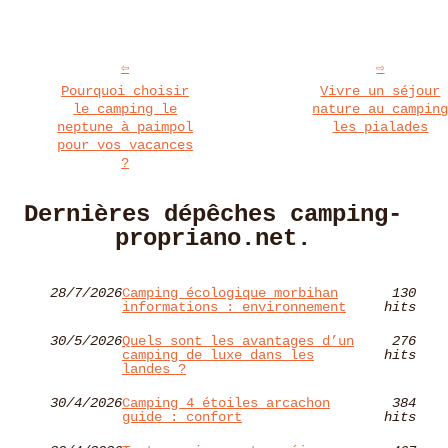
Pourquoi choisir
Vivre un séjour
le camping le
nature au campin
neptune à paimpol
les pialades
pour vos vacances
?
Dernières dépêches camping-
propriano.net.
28/7/2026
Camping écologique morbihan
130
informations : environnement
hits
30/5/2026
Quels sont les avantages d’un
276
camping de luxe dans les
hits
landes ?
30/4/2026
Camping 4 étoiles arcachon
384
guide : confort
hits