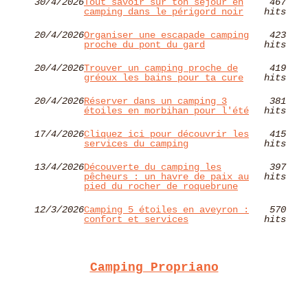
30/4/2026
Tout savoir sur ton séjour en
467
camping dans le périgord noir
hits
20/4/2026
Organiser une escapade camping
423
proche du pont du gard
hits
20/4/2026
Trouver un camping proche de
419
gréoux les bains pour ta cure
hits
20/4/2026
Réserver dans un camping 3
381
étoiles en morbihan pour l'été
hits
17/4/2026
Cliquez ici pour découvrir les
415
services du camping
hits
13/4/2026
Découverte du camping les
397
pêcheurs : un havre de paix au
hits
pied du rocher de roquebrune
12/3/2026
Camping 5 étoiles en aveyron :
570
confort et services
hits
Camping Propriano